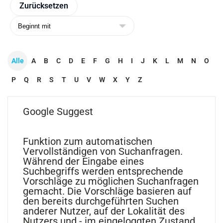
Alle
A
B
C
D
E
F
G
H
I
J
K
L
M
N
O
P
Q
R
S
T
U
V
W
X
Y
Z
Google Suggest
Funktion zum automatischen
Vervollständigen von Suchanfragen.
Während der Eingabe eines
Suchbegriffs werden entsprechende
Vorschläge zu möglichen Suchanfragen
gemacht. Die Vorschläge basieren auf
den bereits durchgeführten Suchen
anderer Nutzer, auf der Lokalität des
Nutzers und - im eingeloggten Zustand