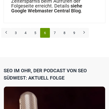
Zeitersparnis beim Aufrufen der
Folgeseite erreicht. Details
siehe
Google Webmaster Central Blog
.
3
4
5
6
7
8
9
SEO IM OHR, DER PODCAST VON SEO
SÜDWEST: AKTUELL FOLGE