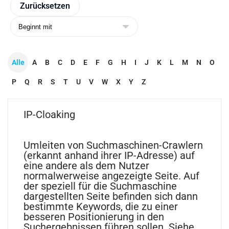
Alle
A
B
C
D
E
F
G
H
I
J
K
L
M
N
O
P
Q
R
S
T
U
V
W
X
Y
Z
IP-Cloaking
Umleiten von Suchmaschinen-Crawlern
(erkannt anhand ihrer IP-Adresse) auf
eine andere als dem Nutzer
normalwerweise angezeigte Seite. Auf
der speziell für die Suchmaschine
dargestellten Seite befinden sich dann
bestimmte Keywords, die zu einer
besseren Positionierung in den
Suchergebnissen führen sollen. Siehe