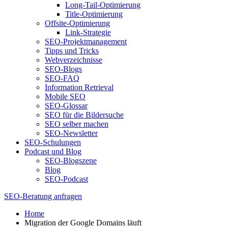
Long-Tail-Optimierung
Title-Optimierung
Offsite-Optimierung
Link-Strategie
SEO-Projektmanagement
Tipps und Tricks
Webverzeichnisse
SEO-Blogs
SEO-FAQ
Information Retrieval
Mobile SEO
SEO-Glossar
SEO für die Bildersuche
SEO selber machen
SEO-Newsletter
SEO-Schulungen
Podcast und Blog
SEO-Blogszene
Blog
SEO-Podcast
SEO-Beratung anfragen
Home
Migration der Google Domains läuft