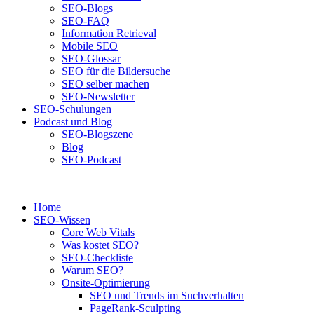
SEO-Blogs
SEO-FAQ
Information Retrieval
Mobile SEO
SEO-Glossar
SEO für die Bildersuche
SEO selber machen
SEO-Newsletter
SEO-Schulungen
Podcast und Blog
SEO-Blogszene
Blog
SEO-Podcast
Home
SEO-Wissen
Core Web Vitals
Was kostet SEO?
SEO-Checkliste
Warum SEO?
Onsite-Optimierung
SEO und Trends im Suchverhalten
PageRank-Sculpting