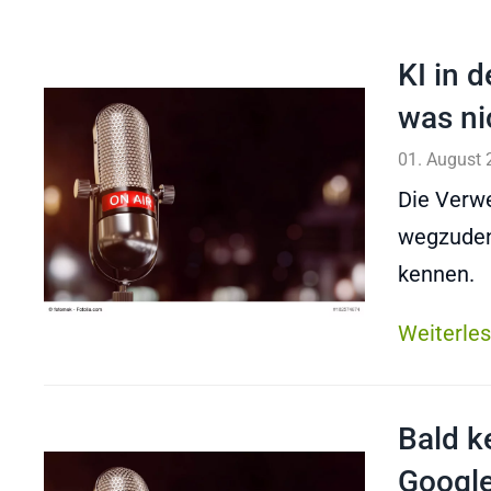
KI in 
was ni
01. August 
Die Verwe
wegzuden
kennen.
Weiterle
Bald k
Google