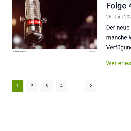
Folge 
26. Juni 20
Der neue 
manche W
Verfügun
Weiterle
1
2
3
4
…