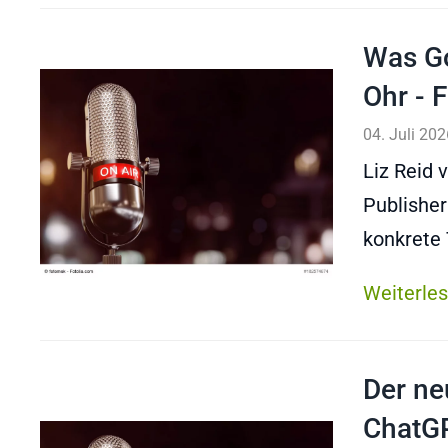
Was Go
Ohr - 
04. Juli 202
Liz Reid 
Publisher
konkrete 
Weiterle
Der ne
ChatGP