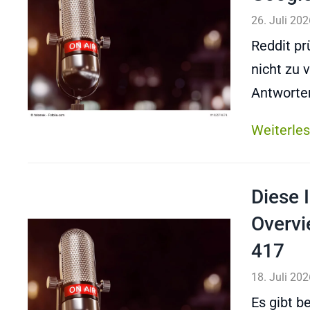
26. Juli 202
Reddit pr
nicht zu 
Antworte
Weiterle
Diese 
Overvi
417
18. Juli 202
Es gibt b