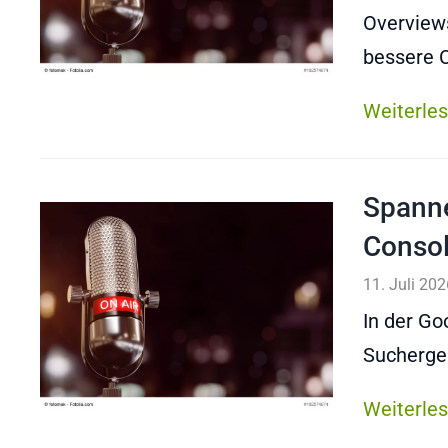
Overviews
bessere C
Weiterle
Spanne
Consol
11. Juli 202
In der Go
Suchergeb
Weiterle