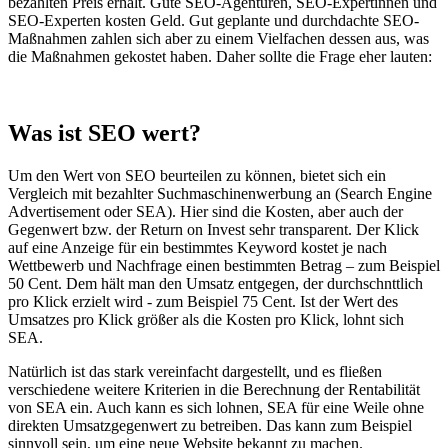
bezahlten Preis erhält. Gute SEO-Agenturen, SEO-Expertinnen und
SEO-Experten kosten Geld. Gut geplante und durchdachte SEO-
Maßnahmen zahlen sich aber zu einem Vielfachen dessen aus, was
die Maßnahmen gekostet haben. Daher sollte die Frage eher lauten:
Was ist SEO wert?
Um den Wert von SEO beurteilen zu können, bietet sich ein
Vergleich mit bezahlter Suchmaschinenwerbung an (Search Engine
Advertisement oder SEA). Hier sind die Kosten, aber auch der
Gegenwert bzw. der Return on Invest sehr transparent. Der Klick
auf eine Anzeige für ein bestimmtes Keyword kostet je nach
Wettbewerb und Nachfrage einen bestimmten Betrag – zum Beispiel
50 Cent. Dem hält man den Umsatz entgegen, der durchschnttlich
pro Klick erzielt wird - zum Beispiel 75 Cent. Ist der Wert des
Umsatzes pro Klick größer als die Kosten pro Klick, lohnt sich
SEA.
Natürlich ist das stark vereinfacht dargestellt, und es fließen
verschiedene weitere Kriterien in die Berechnung der Rentabilität
von SEA ein. Auch kann es sich lohnen, SEA für eine Weile ohne
direkten Umsatzgegenwert zu betreiben. Das kann zum Beispiel
sinnvoll sein, um eine neue Website bekannt zu machen.