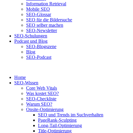
Information Retrieval
Mobile SEO
SEO-Glossar
SEO für die Bildersuche
SEO selber machen
SEO-Newsletter
SEO-Schulungen
Podcast und Blog
SEO-Blogszene
Blog
SEO-Podcast
Home
SEO-Wissen
Core Web Vitals
Was kostet SEO?
SEO-Checkliste
Warum SEO?
Onsite-Optimierung
SEO und Trends im Suchverhalten
PageRank-Sculpting
Long-Tail-Optimierung
Title-Optimierung