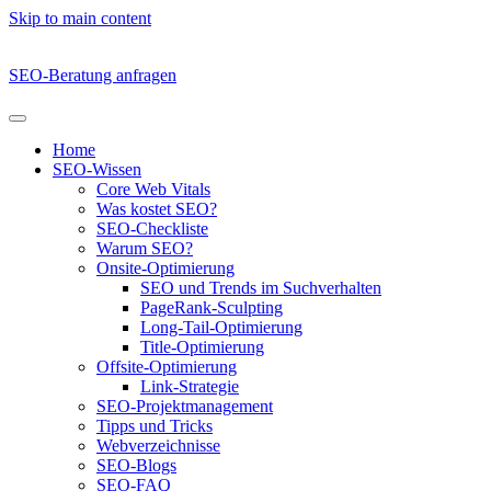
Skip to main content
SEO-Beratung anfragen
Home
SEO-Wissen
Core Web Vitals
Was kostet SEO?
SEO-Checkliste
Warum SEO?
Onsite-Optimierung
SEO und Trends im Suchverhalten
PageRank-Sculpting
Long-Tail-Optimierung
Title-Optimierung
Offsite-Optimierung
Link-Strategie
SEO-Projektmanagement
Tipps und Tricks
Webverzeichnisse
SEO-Blogs
SEO-FAQ