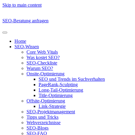
Skip to main content
SEO-Beratung anfragen
Home
SEO-Wissen
Core Web Vitals
Was kostet SEO?
SEO-Checkliste
Warum SEO?
Onsite-Optimierung
SEO und Trends im Suchverhalten
PageRank-Sculpting
Long-Tail-Optimierung
Title-Optimierung
Offsite-Optimierung
Link-Strategie
SEO-Projektmanagement
Tipps und Tricks
Webverzeichnisse
SEO-Blogs
SEO-FAQ