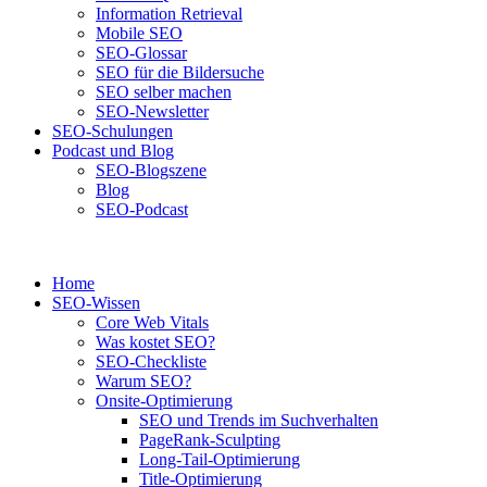
Information Retrieval
Mobile SEO
SEO-Glossar
SEO für die Bildersuche
SEO selber machen
SEO-Newsletter
SEO-Schulungen
Podcast und Blog
SEO-Blogszene
Blog
SEO-Podcast
Home
SEO-Wissen
Core Web Vitals
Was kostet SEO?
SEO-Checkliste
Warum SEO?
Onsite-Optimierung
SEO und Trends im Suchverhalten
PageRank-Sculpting
Long-Tail-Optimierung
Title-Optimierung