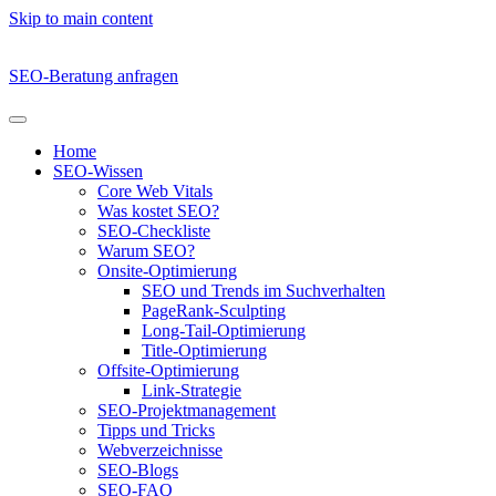
Skip to main content
SEO-Beratung anfragen
Home
SEO-Wissen
Core Web Vitals
Was kostet SEO?
SEO-Checkliste
Warum SEO?
Onsite-Optimierung
SEO und Trends im Suchverhalten
PageRank-Sculpting
Long-Tail-Optimierung
Title-Optimierung
Offsite-Optimierung
Link-Strategie
SEO-Projektmanagement
Tipps und Tricks
Webverzeichnisse
SEO-Blogs
SEO-FAQ