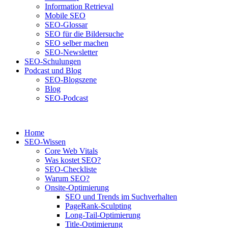
Information Retrieval
Mobile SEO
SEO-Glossar
SEO für die Bildersuche
SEO selber machen
SEO-Newsletter
SEO-Schulungen
Podcast und Blog
SEO-Blogszene
Blog
SEO-Podcast
Home
SEO-Wissen
Core Web Vitals
Was kostet SEO?
SEO-Checkliste
Warum SEO?
Onsite-Optimierung
SEO und Trends im Suchverhalten
PageRank-Sculpting
Long-Tail-Optimierung
Title-Optimierung