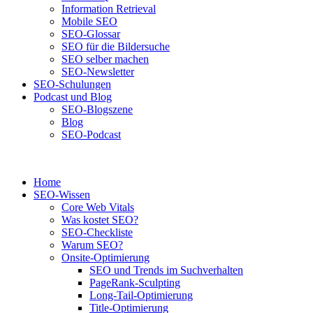
Information Retrieval
Mobile SEO
SEO-Glossar
SEO für die Bildersuche
SEO selber machen
SEO-Newsletter
SEO-Schulungen
Podcast und Blog
SEO-Blogszene
Blog
SEO-Podcast
Home
SEO-Wissen
Core Web Vitals
Was kostet SEO?
SEO-Checkliste
Warum SEO?
Onsite-Optimierung
SEO und Trends im Suchverhalten
PageRank-Sculpting
Long-Tail-Optimierung
Title-Optimierung