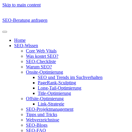
Skip to main content
SEO-Beratung anfragen
Home
SEO-Wissen
Core Web Vitals
Was kostet SEO?
SEO-Checkliste
Warum SEO?
Onsite-Optimierung
SEO und Trends im Suchverhalten
PageRank-Sculpting
Long-Tail-Optimierung
Title-Optimierung
Offsite-Optimierung
Link-Strategie
SEO-Projektmanagement
Tipps und Tricks
Webverzeichnisse
SEO-Blogs
SEO-FAQ