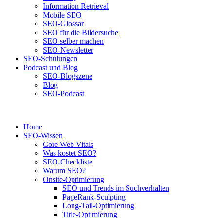
Information Retrieval
Mobile SEO
SEO-Glossar
SEO für die Bildersuche
SEO selber machen
SEO-Newsletter
SEO-Schulungen
Podcast und Blog
SEO-Blogszene
Blog
SEO-Podcast
Home
SEO-Wissen
Core Web Vitals
Was kostet SEO?
SEO-Checkliste
Warum SEO?
Onsite-Optimierung
SEO und Trends im Suchverhalten
PageRank-Sculpting
Long-Tail-Optimierung
Title-Optimierung