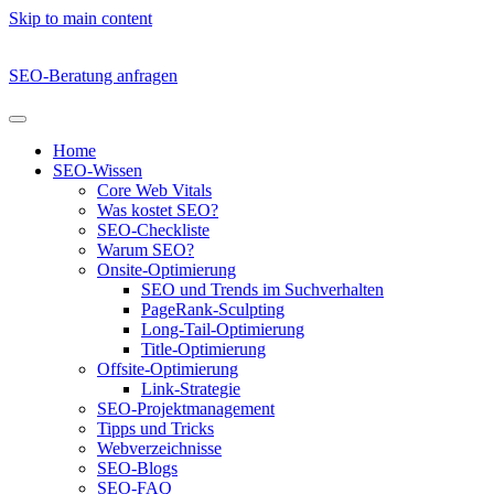
Skip to main content
SEO-Beratung anfragen
Home
SEO-Wissen
Core Web Vitals
Was kostet SEO?
SEO-Checkliste
Warum SEO?
Onsite-Optimierung
SEO und Trends im Suchverhalten
PageRank-Sculpting
Long-Tail-Optimierung
Title-Optimierung
Offsite-Optimierung
Link-Strategie
SEO-Projektmanagement
Tipps und Tricks
Webverzeichnisse
SEO-Blogs
SEO-FAQ