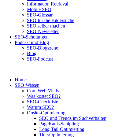
Information Retrieval
Mobile SEO
SEO-Glossar
SEO für die Bildersuche
SEO selber machen
SEO-Newsletter
SEO-Schulungen
Podcast und Blog
SEO-Blogszene
Blog
SEO-Podcast
Home
SEO-Wissen
Core Web Vitals
Was kostet SEO?
SEO-Checkliste
Warum SEO?
Onsite-Optimierung
SEO und Trends im Suchverhalten
PageRank-Sculpting
Long-Tail-Optimierung
Title-Optimierung