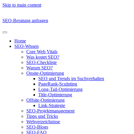
Skip to main content
SEO-Beratung anfragen
Home
SEO-Wissen
Core Web Vitals
Was kostet SEO?
SEO-Checkliste
Warum SEO?
Onsite-Optimierung
SEO und Trends im Suchverhalten
PageRank-Sculpting
Long-Tail-Optimierung
Title-Optimierung
Offsite-Optimierung
Link-Strategie
SEO-Projektmanagement
Tipps und Tricks
Webverzeichnisse
SEO-Blogs
SEO-FAQ