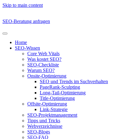
Skip to main content
SEO-Beratung anfragen
Home
SEO-Wissen
Core Web Vitals
Was kostet SEO?
SEO-Checkliste
Warum SEO?
Onsite-Optimierung
SEO und Trends im Suchverhalten
PageRank-Sculpting
Long-Tail-Optimierung
Title-Optimierung
Offsite-Optimierung
Link-Strategie
SEO-Projektmanagement
Tipps und Tricks
Webverzeichnisse
SEO-Blogs
SEO-FAQ