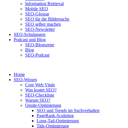
Information Retrieval
Mobile SEO
SEO-Glossar
SEO für die Bildersuche
SEO selber machen
SEO-Newsletter
SEO-Schulungen
Podcast und Blog
SEO-Blogszene
Blog
SEO-Podcast
Home
SEO-Wissen
Core Web Vitals
Was kostet SEO?
SEO-Checkliste
Warum SEO?
Onsite-Optimierung
SEO und Trends im Suchverhalten
PageRank-Sculpting
Long-Tail-Optimierung
Title-Optimierung