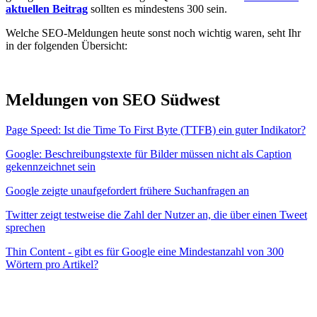
aktuellen Beitrag
sollten es mindestens 300 sein.
Welche SEO-Meldungen heute sonst noch wichtig waren, seht Ihr
in der folgenden Übersicht:
Meldungen von SEO Südwest
Page Speed: Ist die Time To First Byte (TTFB) ein guter Indikator?
Google: Beschreibungstexte für Bilder müssen nicht als Caption
gekennzeichnet sein
Google zeigte unaufgefordert frühere Suchanfragen an
Twitter zeigt testweise die Zahl der Nutzer an, die über einen Tweet
sprechen
Thin Content - gibt es für Google eine Mindestanzahl von 300
Wörtern pro Artikel?