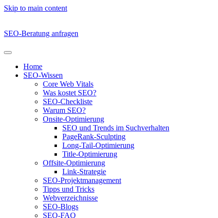
Skip to main content
SEO-Beratung anfragen
Home
SEO-Wissen
Core Web Vitals
Was kostet SEO?
SEO-Checkliste
Warum SEO?
Onsite-Optimierung
SEO und Trends im Suchverhalten
PageRank-Sculpting
Long-Tail-Optimierung
Title-Optimierung
Offsite-Optimierung
Link-Strategie
SEO-Projektmanagement
Tipps und Tricks
Webverzeichnisse
SEO-Blogs
SEO-FAQ