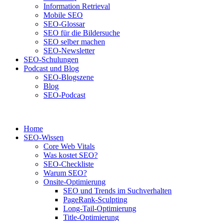
Information Retrieval
Mobile SEO
SEO-Glossar
SEO für die Bildersuche
SEO selber machen
SEO-Newsletter
SEO-Schulungen
Podcast und Blog
SEO-Blogszene
Blog
SEO-Podcast
Home
SEO-Wissen
Core Web Vitals
Was kostet SEO?
SEO-Checkliste
Warum SEO?
Onsite-Optimierung
SEO und Trends im Suchverhalten
PageRank-Sculpting
Long-Tail-Optimierung
Title-Optimierung