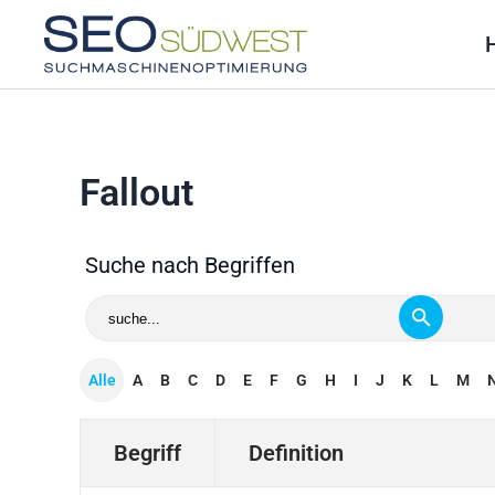
Skip to main content
Fallout
Suche nach Begriffen
Alle
A
B
C
D
E
F
G
H
I
J
K
L
M
Begriff
Definition