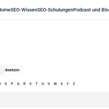
Home
SEO-Wissen
SEO-Schulungen
Podcast und Blo
N
O
P
Q
R
S
T
U
V
W
X
Y
Z