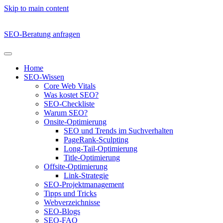
Skip to main content
SEO-Beratung anfragen
Home
SEO-Wissen
Core Web Vitals
Was kostet SEO?
SEO-Checkliste
Warum SEO?
Onsite-Optimierung
SEO und Trends im Suchverhalten
PageRank-Sculpting
Long-Tail-Optimierung
Title-Optimierung
Offsite-Optimierung
Link-Strategie
SEO-Projektmanagement
Tipps und Tricks
Webverzeichnisse
SEO-Blogs
SEO-FAQ