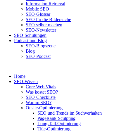
Information Retrieval
Mobile SEO
SEO-Glossar
SEO für die Bildersuche
SEO selber machen
SEO-Newsletter
SEO-Schulungen
Podcast und Blog
SEO-Blogszene
Blog
SEO-Podcast
Home
SEO-Wissen
Core Web Vitals
Was kostet SEO?
SEO-Checkliste
Warum SEO?
Onsite-Optimierung
SEO und Trends im Suchverhalten
PageRank-Sculpting
Long-Tail-Optimierung
Title-Optimierung