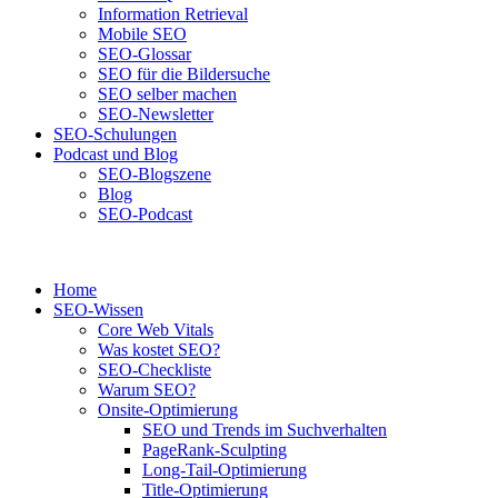
Information Retrieval
Mobile SEO
SEO-Glossar
SEO für die Bildersuche
SEO selber machen
SEO-Newsletter
SEO-Schulungen
Podcast und Blog
SEO-Blogszene
Blog
SEO-Podcast
Home
SEO-Wissen
Core Web Vitals
Was kostet SEO?
SEO-Checkliste
Warum SEO?
Onsite-Optimierung
SEO und Trends im Suchverhalten
PageRank-Sculpting
Long-Tail-Optimierung
Title-Optimierung