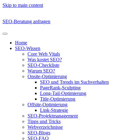
Skip to main content
SEO-Beratung anfragen
Home
SEO-Wissen
Core Web Vitals
Was kostet SEO?
SEO-Checkliste
Warum SEO?
Onsite-Optimierung
SEO und Trends im Suchverhalten
PageRank-Sculpting
Long-Tail-Optimierung
Title-Optimierung
Offsite-Optimierung
Link-Strategie
SEO-Projektmanagement
Tipps und Tricks
Webverzeichnisse
SEO-Blogs
SEO-FAQ