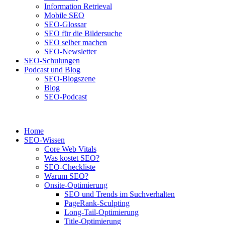
Information Retrieval
Mobile SEO
SEO-Glossar
SEO für die Bildersuche
SEO selber machen
SEO-Newsletter
SEO-Schulungen
Podcast und Blog
SEO-Blogszene
Blog
SEO-Podcast
Home
SEO-Wissen
Core Web Vitals
Was kostet SEO?
SEO-Checkliste
Warum SEO?
Onsite-Optimierung
SEO und Trends im Suchverhalten
PageRank-Sculpting
Long-Tail-Optimierung
Title-Optimierung