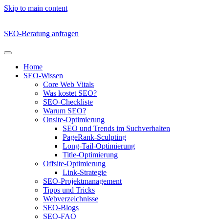
Skip to main content
SEO-Beratung anfragen
Home
SEO-Wissen
Core Web Vitals
Was kostet SEO?
SEO-Checkliste
Warum SEO?
Onsite-Optimierung
SEO und Trends im Suchverhalten
PageRank-Sculpting
Long-Tail-Optimierung
Title-Optimierung
Offsite-Optimierung
Link-Strategie
SEO-Projektmanagement
Tipps und Tricks
Webverzeichnisse
SEO-Blogs
SEO-FAQ