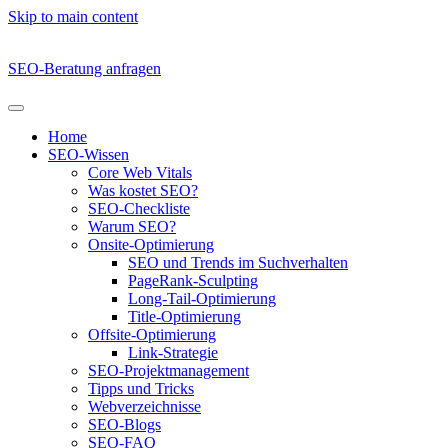
Skip to main content
SEO-Beratung anfragen
Home
SEO-Wissen
Core Web Vitals
Was kostet SEO?
SEO-Checkliste
Warum SEO?
Onsite-Optimierung
SEO und Trends im Suchverhalten
PageRank-Sculpting
Long-Tail-Optimierung
Title-Optimierung
Offsite-Optimierung
Link-Strategie
SEO-Projektmanagement
Tipps und Tricks
Webverzeichnisse
SEO-Blogs
SEO-FAQ