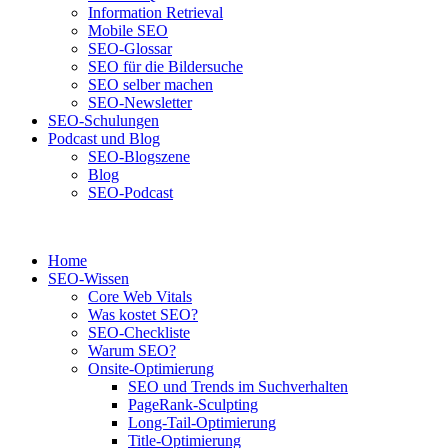
Information Retrieval
Mobile SEO
SEO-Glossar
SEO für die Bildersuche
SEO selber machen
SEO-Newsletter
SEO-Schulungen
Podcast und Blog
SEO-Blogszene
Blog
SEO-Podcast
Home
SEO-Wissen
Core Web Vitals
Was kostet SEO?
SEO-Checkliste
Warum SEO?
Onsite-Optimierung
SEO und Trends im Suchverhalten
PageRank-Sculpting
Long-Tail-Optimierung
Title-Optimierung