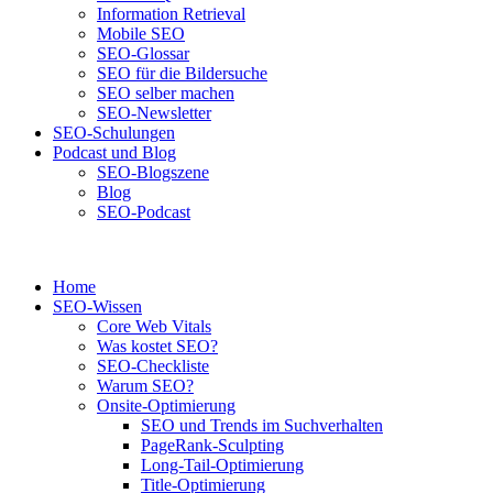
Information Retrieval
Mobile SEO
SEO-Glossar
SEO für die Bildersuche
SEO selber machen
SEO-Newsletter
SEO-Schulungen
Podcast und Blog
SEO-Blogszene
Blog
SEO-Podcast
Home
SEO-Wissen
Core Web Vitals
Was kostet SEO?
SEO-Checkliste
Warum SEO?
Onsite-Optimierung
SEO und Trends im Suchverhalten
PageRank-Sculpting
Long-Tail-Optimierung
Title-Optimierung