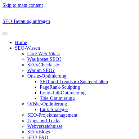
Skip to main content
SEO-Beratung anfragen
Home
SEO-Wissen
Core Web Vitals
Was kostet SEO?
SEO-Checkliste
Warum SEO?
Onsite-Optimierung
SEO und Trends im Suchverhalten
PageRank-Sculpting
Long-Tail-Optimierung
Title-Optimierung
Offsite-Optimierung
Link-Strategie
SEO-Projektmanagement
Tipps und Tricks
Webverzeichnisse
SEO-Blogs
SEO-FAQ