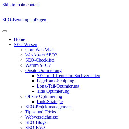
Skip to main content
SEO-Beratung anfragen
Home
SEO-Wissen
Core Web Vitals
Was kostet SEO?
SEO-Checkliste
Warum SEO?
Onsite-Optimierung
SEO und Trends im Suchverhalten
PageRank-Sculpting
Long-Tail-Optimierung
Title-Optimierung
Offsite-Optimierung
Link-Strategie
SEO-Projektmanagement
Tipps und Tricks
Webverzeichnisse
SEO-Blogs
SEO-FAQ