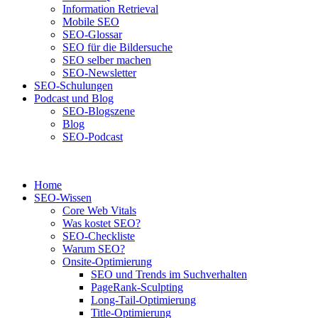
Information Retrieval
Mobile SEO
SEO-Glossar
SEO für die Bildersuche
SEO selber machen
SEO-Newsletter
SEO-Schulungen
Podcast und Blog
SEO-Blogszene
Blog
SEO-Podcast
Home
SEO-Wissen
Core Web Vitals
Was kostet SEO?
SEO-Checkliste
Warum SEO?
Onsite-Optimierung
SEO und Trends im Suchverhalten
PageRank-Sculpting
Long-Tail-Optimierung
Title-Optimierung