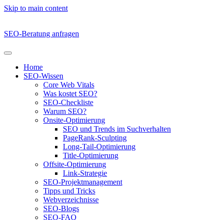
Skip to main content
SEO-Beratung anfragen
Home
SEO-Wissen
Core Web Vitals
Was kostet SEO?
SEO-Checkliste
Warum SEO?
Onsite-Optimierung
SEO und Trends im Suchverhalten
PageRank-Sculpting
Long-Tail-Optimierung
Title-Optimierung
Offsite-Optimierung
Link-Strategie
SEO-Projektmanagement
Tipps und Tricks
Webverzeichnisse
SEO-Blogs
SEO-FAQ