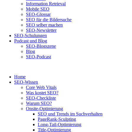
Information Retrieval
Mobile SEO
SEO-Glossar
SEO für die Bildersuche
SEO selber machen
SEO-Newsletter
SEO-Schulungen
Podcast und Blog
SEO-Blogszene
Blog
SEO-Podcast
Home
SEO-Wissen
Core Web Vitals
Was kostet SEO?
SEO-Checkliste
Warum SEO?
Onsite-Optimierung
SEO und Trends im Suchverhalten
PageRank-Sculpting
Long-Tail-Optimierung
Title-Optimierung