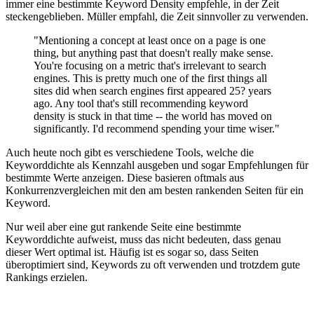
immer eine bestimmte Keyword Density empfehle, in der Zeit
steckengeblieben. Müller empfahl, die Zeit sinnvoller zu verwenden.
"Mentioning a concept at least once on a page is one
thing, but anything past that doesn't really make sense.
You're focusing on a metric that's irrelevant to search
engines. This is pretty much one of the first things all
sites did when search engines first appeared 25? years
ago. Any tool that's still recommending keyword
density is stuck in that time -- the world has moved on
significantly. I'd recommend spending your time wiser."
Auch heute noch gibt es verschiedene Tools, welche die
Keyworddichte als Kennzahl ausgeben und sogar Empfehlungen für
bestimmte Werte anzeigen. Diese basieren oftmals aus
Konkurrenzvergleichen mit den am besten rankenden Seiten für ein
Keyword.
Nur weil aber eine gut rankende Seite eine bestimmte
Keyworddichte aufweist, muss das nicht bedeuten, dass genau
dieser Wert optimal ist. Häufig ist es sogar so, dass Seiten
überoptimiert sind, Keywords zu oft verwenden und trotzdem gute
Rankings erzielen.