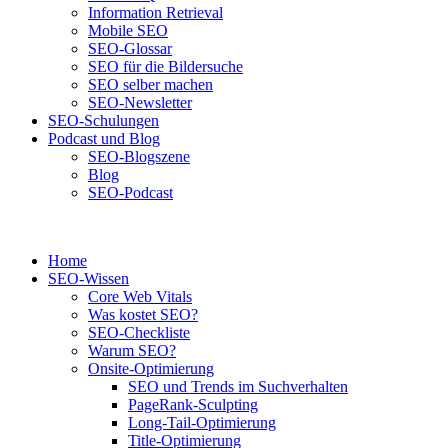
Information Retrieval
Mobile SEO
SEO-Glossar
SEO für die Bildersuche
SEO selber machen
SEO-Newsletter
SEO-Schulungen
Podcast und Blog
SEO-Blogszene
Blog
SEO-Podcast
Home
SEO-Wissen
Core Web Vitals
Was kostet SEO?
SEO-Checkliste
Warum SEO?
Onsite-Optimierung
SEO und Trends im Suchverhalten
PageRank-Sculpting
Long-Tail-Optimierung
Title-Optimierung