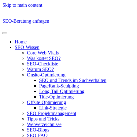
Skip to main content
SEO-Beratung anfragen
Home
SEO-Wissen
Core Web Vitals
Was kostet SEO?
SEO-Checkliste
Warum SEO?
Onsite-Optimierung
SEO und Trends im Suchverhalten
PageRank-Sculpting
Long-Tail-Optimierung
Title-Optimierung
Offsite-Optimierung
Link-Strategie
SEO-Projektmanagement
Tipps und Tricks
Webverzeichnisse
SEO-Blogs
SEO-FAQ