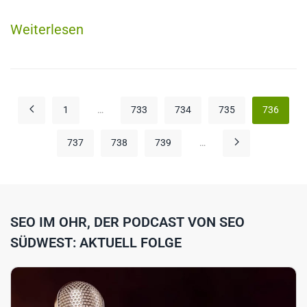
Weiterlesen
1
…
733
734
735
736
737
738
739
…
SEO IM OHR, DER PODCAST VON SEO
SÜDWEST: AKTUELL FOLGE