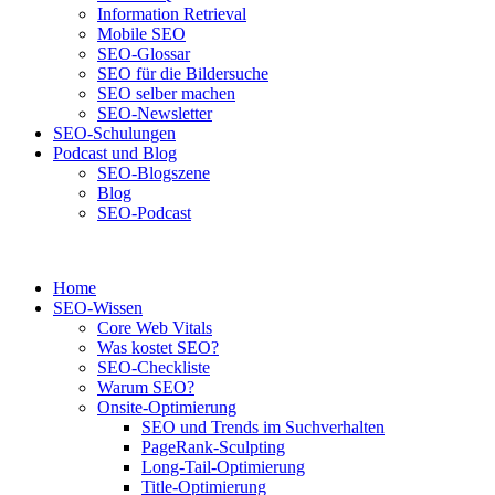
Information Retrieval
Mobile SEO
SEO-Glossar
SEO für die Bildersuche
SEO selber machen
SEO-Newsletter
SEO-Schulungen
Podcast und Blog
SEO-Blogszene
Blog
SEO-Podcast
Home
SEO-Wissen
Core Web Vitals
Was kostet SEO?
SEO-Checkliste
Warum SEO?
Onsite-Optimierung
SEO und Trends im Suchverhalten
PageRank-Sculpting
Long-Tail-Optimierung
Title-Optimierung