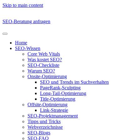
Skip to main content
SEO-Beratung anfragen
Home
SEO-Wissen
Core Web Vitals
Was kostet SEO?
SEO-Checkliste
Warum SEO?
Onsite-Optimierung
SEO und Trends im Suchverhalten
PageRank-Sculpting
Long-Tail-Optimierung
Title-Optimierung
Offsite-Optimierung
Link-Strategie
SEO-Projektmanagement
Tipps und Tricks
Webverzeichnisse
SEO-Blogs
SEO-FAQ