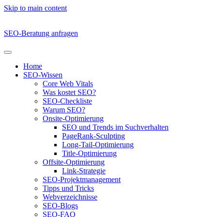
Skip to main content
SEO-Beratung anfragen
Home
SEO-Wissen
Core Web Vitals
Was kostet SEO?
SEO-Checkliste
Warum SEO?
Onsite-Optimierung
SEO und Trends im Suchverhalten
PageRank-Sculpting
Long-Tail-Optimierung
Title-Optimierung
Offsite-Optimierung
Link-Strategie
SEO-Projektmanagement
Tipps und Tricks
Webverzeichnisse
SEO-Blogs
SEO-FAQ