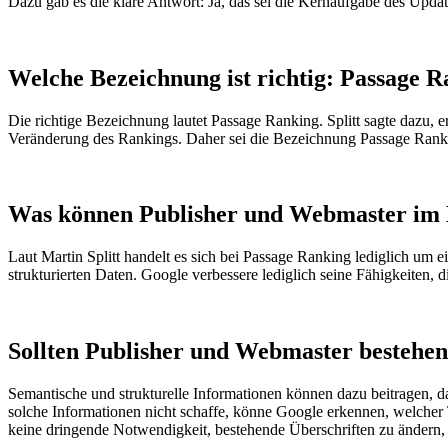
Dazu gab es die klare Antwort: Ja, das sei die Kernaufgabe des Updat
Welche Bezeichnung ist richtig: Passage 
Die richtige Bezeichnung lautet Passage Ranking. Splitt sagte dazu, er
Veränderung des Rankings. Daher sei die Bezeichnung Passage Ranki
Was können Publisher und Webmaster im 
Laut Martin Splitt handelt es sich bei Passage Ranking lediglich um
strukturierten Daten. Google verbessere lediglich seine Fähigkeiten, 
Sollten Publisher und Webmaster bestehen
Semantische und strukturelle Informationen können dazu beitragen, da
solche Informationen nicht schaffe, könne Google erkennen, welcher Te
keine dringende Notwendigkeit, bestehende Überschriften zu ändern, 