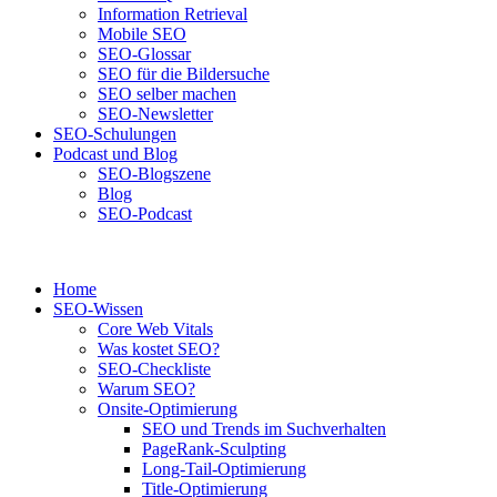
Information Retrieval
Mobile SEO
SEO-Glossar
SEO für die Bildersuche
SEO selber machen
SEO-Newsletter
SEO-Schulungen
Podcast und Blog
SEO-Blogszene
Blog
SEO-Podcast
Home
SEO-Wissen
Core Web Vitals
Was kostet SEO?
SEO-Checkliste
Warum SEO?
Onsite-Optimierung
SEO und Trends im Suchverhalten
PageRank-Sculpting
Long-Tail-Optimierung
Title-Optimierung