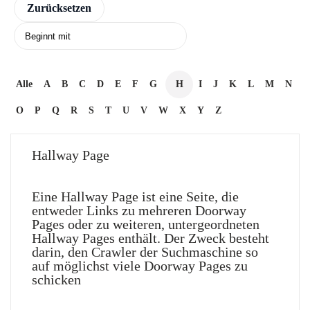
Alle
A
B
C
D
E
F
G
H
I
J
K
L
M
N
O
P
Q
R
S
T
U
V
W
X
Y
Z
Hallway Page
Eine Hallway Page ist eine Seite, die
entweder Links zu mehreren Doorway
Pages oder zu weiteren, untergeordneten
Hallway Pages enthält. Der Zweck besteht
darin, den Crawler der Suchmaschine so
auf möglichst viele Doorway Pages zu
schicken