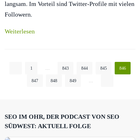
langsam. Im Vorteil sind Twitter-Profile mit vielen
Followern.
Weiterlesen
1
…
843
844
845
846
847
848
849
…
SEO IM OHR, DER PODCAST VON SEO
SÜDWEST: AKTUELL FOLGE