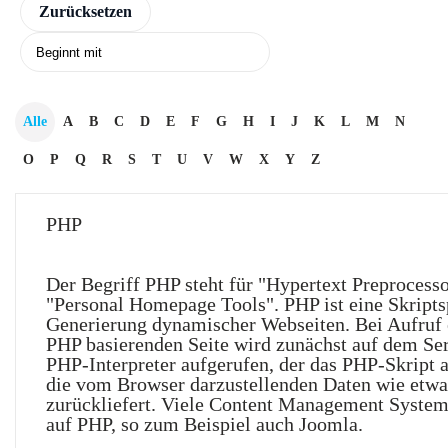
Alle
A
B
C
D
E
F
G
H
I
J
K
L
M
N
O
P
Q
R
S
T
U
V
W
X
Y
Z
PHP
Der Begriff PHP steht für "Hypertext Preprocesso
"Personal Homepage Tools". PHP ist eine Skripts
Generierung dynamischer Webseiten. Bei Aufruf 
PHP basierenden Seite wird zunächst auf dem Ser
PHP-Interpreter aufgerufen, der das PHP-Skript 
die vom Browser darzustellenden Daten wie et
zurückliefert. Viele Content Management System
auf PHP, so zum Beispiel auch Joomla.